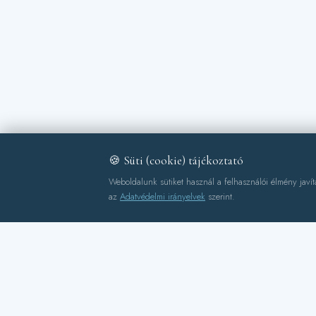
🍪 Süti (cookie) tájékoztató
Weboldalunk sütiket használ a felhasználói élmény javítá
az
Adatvédelmi irányelvek
szerint.
🎣