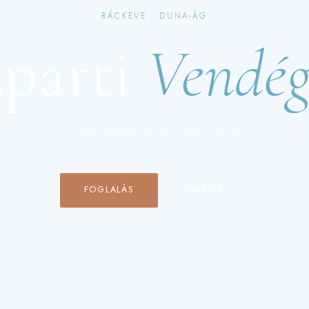
RÁCKEVE · DUNA-ÁG
zparti
Vendé
Csend, természet és a Duna ritmusa
FOGLALÁS
GALÉRIA