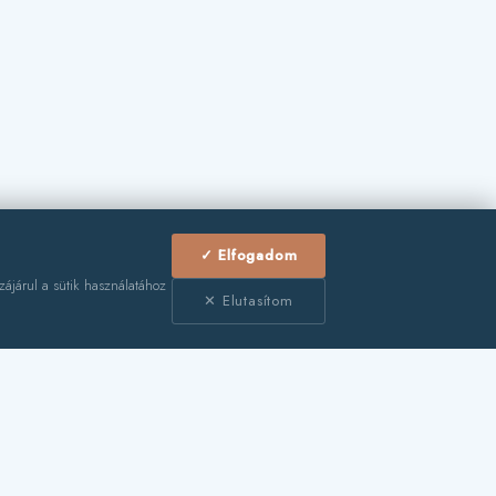
✓ Elfogadom
zájárul a sütik használatához
✕ Elutasítom
🛏