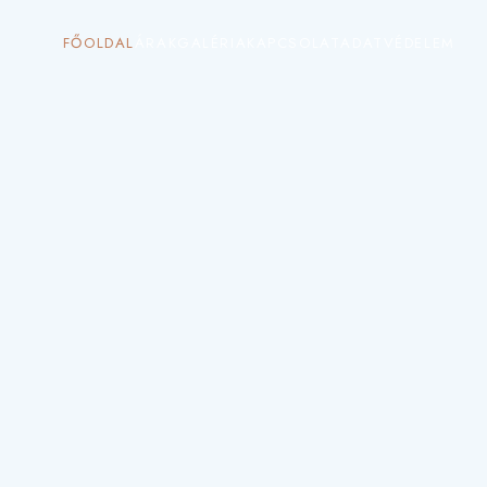
FŐOLDAL
ÁRAK
GALÉRIA
KAPCSOLAT
ADATVÉDELEM